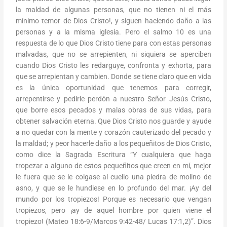
la maldad de algunas personas, que no tienen ni el más
mínimo temor de Dios Cristo!, y siguen haciendo daño a las
personas y a la misma iglesia. Pero el salmo 10 es una
respuesta de lo que Dios Cristo tiene para con estas personas
malvadas, que no se arrepienten, ni siquiera se aperciben
cuando Dios Cristo les redarguye, confronta y exhorta, para
que se arrepientan y cambien. Donde se tiene claro que en vida
es la única oportunidad que tenemos para corregir,
arrepentirse y pedirle perdón a nuestro Señor Jesús Cristo,
que borre esos pecados y malas obras de sus vidas, para
obtener salvación eterna. Que Dios Cristo nos guarde y ayude
a no quedar con la mente y corazón cauterizado del pecado y
la maldad; y peor hacerle daño a los pequeñitos de Dios Cristo,
como dice la Sagrada Escritura “Y cualquiera que haga
tropezar a alguno de estos pequeñitos que creen en mí, mejor
le fuera que se le colgase al cuello una piedra de molino de
asno, y que se le hundiese en lo profundo del mar. ¡Ay del
mundo por los tropiezos! Porque es necesario que vengan
tropiezos, pero ¡ay de aquel hombre por quien viene el
tropiezo! (Mateo 18:6-9/Marcos 9:42-48/ Lucas 17:1,2)”. Dios