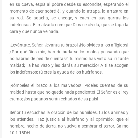
en su cueva, espía al pobre desde su escondite, esperando el
momento de caer sobré él, y cuando lo atrapa, lo arrastra en
su red. Se agacha, se encoge, y caen en sus garras los
indefensos. El malvado cree que Dios se olvida, que se tapa la
cara y que nunca ve nada.
¡Levántate, Señor, ¡levanta tu brazo! ¡No olvides a los afligidos!
¿Por qué Dios mío, han de burlarse los malos, pensando que
no habrás de pedirle cuentas? Tú mismo has visto su irritante
maldad; ¡la has visto y les darás su merecido! A ti se acogen
los indefensos; tú eres la ayuda de los huérfanos.
¡Rómpeles el brazo a los malvados! ¡Pídeles cuentas de su
maldad hasta que no quede nada pendiente! El Señor es el rey
eterno; ¡los paganos serán echados de su país!
Señor tu escuchas la oración de los humildes, tú los animas y
los atiendes. Haz justicia al huérfano y al oprimido; ¡que el
hombre, hecho de tierra, no vuelva a sembrar el terror. Salmo
10:1-18DH