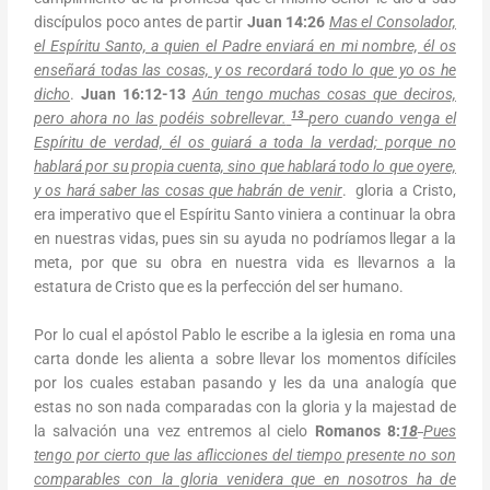
discípulos poco antes de partir
Juan 14:26
Mas el Consolador,
el Espíritu Santo, a quien el Padre enviará en mi nombre, él os
enseñará todas las cosas, y os recordará todo lo que yo os he
dicho
.
Juan 16:12-13
Aún tengo muchas cosas que deciros,
13
pero ahora no las podéis sobrellevar.
pero cuando venga el
Espíritu de verdad, él os guiará a toda la verdad; porque no
hablará por su propia cuenta, sino que hablará todo lo que oyere,
y os hará saber las cosas que habrán de venir
. gloria a Cristo,
era imperativo que el Espíritu Santo viniera a continuar la obra
en nuestras vidas, pues sin su ayuda no podríamos llegar a la
meta, por que su obra en nuestra vida es llevarnos a la
estatura de Cristo que es la perfección del ser humano.
Por lo cual el apóstol Pablo le escribe a la iglesia en roma una
carta donde les alienta a sobre llevar los momentos difíciles
por los cuales estaban pasando y les da una analogía que
estas no son nada comparadas con la gloria y la majestad de
la salvación una vez entremos al cielo
Romanos 8:
18
Pues
tengo por cierto que las aflicciones del tiempo presente no son
comparables con la gloria venidera que en nosotros ha de