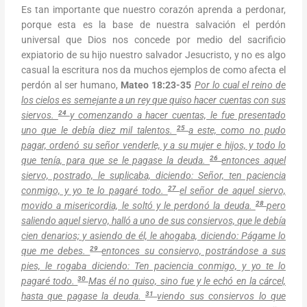
Es tan importante que nuestro corazón aprenda a perdonar,
porque esta es la base de nuestra salvación el perdón
universal que Dios nos concede por medio del sacrificio
expiatorio de su hijo nuestro salvador Jesucristo, y no es algo
casual la escritura nos da muchos ejemplos de como afecta el
perdón al ser humano,
Mateo 18:23-35
Por lo cual el reino de
los cielos es semejante a un rey que quiso hacer cuentas con sus
24
siervos.
y comenzando a hacer cuentas, le fue presentado
25
uno que le debía diez mil talentos.
a este, como no pudo
pagar, ordenó su señor venderle, y a su mujer e hijos, y todo lo
26
que tenía, para que se le pagase la deuda.
entonces aquel
siervo, postrado, le suplicaba, diciendo: Señor, ten paciencia
27
conmigo, y yo te lo pagaré todo.
el señor de aquel siervo,
28
movido a misericordia, le soltó y le perdonó la deuda.
pero
saliendo aquel siervo, halló a uno de sus consiervos, que le debía
cien denarios; y asiendo de él, le ahogaba, diciendo: Págame lo
29
que me debes.
entonces su consiervo, postrándose a sus
pies, le rogaba diciendo: Ten paciencia conmigo, y yo te lo
30
pagaré todo.
Mas él no quiso, sino fue y le echó en la cárcel,
31
hasta que pagase la deuda.
viendo sus consiervos lo que