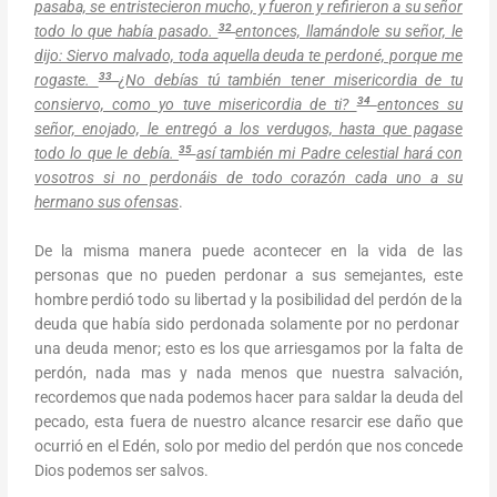
pasaba, se entristecieron mucho, y fueron y refirieron a su señor
32
todo lo que había pasado.
entonces, llamándole su señor, le
dijo: Siervo malvado, toda aquella deuda te perdoné, porque me
33
rogaste.
¿No debías tú también tener misericordia de tu
34
consiervo, como yo tuve misericordia de ti?
entonces su
señor, enojado, le entregó a los verdugos, hasta que pagase
35
todo lo que le debía.
así también mi Padre celestial hará con
vosotros si no perdonáis de todo corazón cada uno a su
hermano sus ofensas
.
De la misma manera puede acontecer en la vida de las
personas que no pueden perdonar a sus semejantes, este
hombre perdió todo su libertad y la posibilidad del perdón de la
deuda que había sido perdonada solamente por no perdonar
una deuda menor; esto es los que arriesgamos por la falta de
perdón, nada mas y nada menos que nuestra salvación,
recordemos que nada podemos hacer para saldar la deuda del
pecado, esta fuera de nuestro alcance resarcir ese daño que
ocurrió en el Edén, solo por medio del perdón que nos concede
Dios podemos ser salvos.