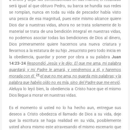
será igual al que obtuvo Pedro, su barca se hundía sus redes
se rompían, nunca en toda su vida de pescador había visto
una pesca de esa magnitud, pues este mismo alcance quiere
Dios dar a nuestras vidas, ahora no se trata solamente de lo
material se trata de una bendición integral en nuestras vidas,
no podemos asociar todas las bendiciones de Dios al dinero,
Dios primeramente quiere hacernos una nueva criatura y
llevarnos a la estatura de su hijo Jesucristo pero todo inicia en
la obediencia, guardar y poner por obra a su palabra
Juan
14:23-24
Respondió Jesús y le dijo: El que me ama, mi palabra
guardará; y mi Padre le amará, y vendremos a él, y haremos
24
morada con él.
el que no me ama, no guarda mis palabras; y la
palabra que habéis oído no es mía, sino del Padre que me envió
.
Aleluya lo leyó bien, la obediencia a Cristo hace que el mismo
Dios llegue a morar en nuestras vidas.
Es el momento si usted no lo ha hecho aun, entregue sus
deseos a Cristo obedezca el llamado de Dios a su vida, deje
que la escritura se haga realidad en su vida, posiblemente
usted ahora mismo este atravesando el mismo escenario que