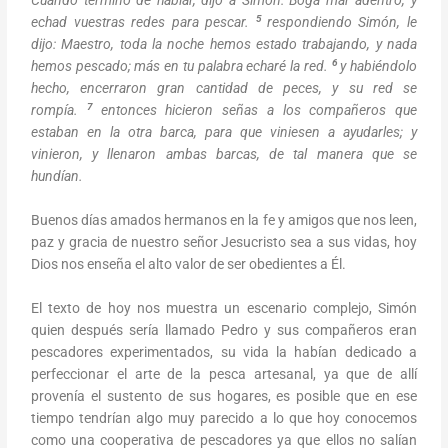
Cuando terminó de hablar, dijo a Simón: Boga mar adentro, y
5
echad vuestras redes para pescar.
respondiendo Simón, le
dijo: Maestro, toda la noche hemos estado trabajando, y nada
6
hemos pescado; más en tu palabra echaré la red.
y habiéndolo
hecho, encerraron gran cantidad de peces, y su red se
7
rompía.
entonces hicieron señas a los compañeros que
estaban en la otra barca, para que viniesen a ayudarles; y
vinieron, y llenaron ambas barcas, de tal manera que se
hundían.
Buenos días amados hermanos en la fe y amigos que nos leen,
paz y gracia de nuestro señor Jesucristo sea a sus vidas, hoy
Dios nos enseña el alto valor de ser obedientes a Él.
El texto de hoy nos muestra un escenario complejo, Simón
quien después sería llamado Pedro y sus compañeros eran
pescadores experimentados, su vida la habían dedicado a
perfeccionar el arte de la pesca artesanal, ya que de allí
provenía el sustento de sus hogares, es posible que en ese
tiempo tendrían algo muy parecido a lo que hoy conocemos
como una cooperativa de pescadores ya que ellos no salían