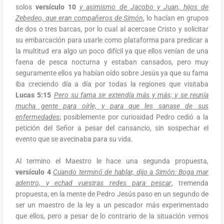
solos
versículo 10
y asimismo de Jacobo y Juan, hijos de
Zebedeo, que eran compañeros de Simón
, lo hacían en grupos
de dos o tres barcas, por lo cual al acercase Cristo y solicitar
su embarcación para usarle como plataforma para predicar a
la multitud era algo un poco difícil ya que ellos venían de una
faena de pesca nocturna y estaban cansados, pero muy
seguramente ellos ya habían oído sobre Jesús ya que su fama
iba creciendo día a día por todas la regiones que visitaba
Lucas 5:15
Pero su fama se extendía más y más; y se reunía
mucha gente para oírle, y para que les sanase de sus
enfermedades
; posiblemente por curiosidad Pedro cedió a la
petición del Señor a pesar del cansancio, sin sospechar el
evento que se avecinaba para su vida.
Al termino el Maestro le hace una segunda propuesta,
versículo 4
Cuando terminó de hablar, dijo a Simón: Boga mar
adentro, y echad vuestras redes para pescar
, tremenda
propuesta, en la mente de Pedro Jesús paso en un segundo de
ser un maestro de la ley a un pescador más experimentado
que ellos, pero a pesar de lo contrario de la situación vemos