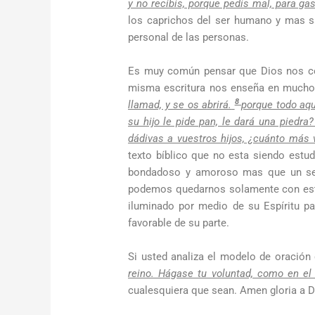
y no recibís, porque pedís mal, para ga
los caprichos del ser humano y mas sa
personal de las personas.
Es muy común pensar que Dios nos co
misma escritura nos enseña en mucho
8
llamad, y se os abrirá.
porque todo aque
su hijo le pide pan, le dará una piedra
dádivas a vuestros hijos, ¿cuánto más 
texto bíblico que no esta siendo estu
bondadoso y amoroso mas que un ser 
podemos quedarnos solamente con esto 
iluminado por medio de su Espíritu 
favorable de su parte.
Si usted analiza el modelo de oració
reino. Hágase tu voluntad, como en el c
cualesquiera que sean. Amen gloria a 