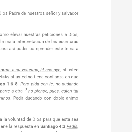
Dios Padre de nuestros señor y salvador
omo elevar nuestras peticiones a Dios,
a mala interpretación de las escrituras
 para asi poder comprender este tema a
forme a su voluntad, él nos oye
, si usted
risto
, si usted no tiene confianza en que
ago 1:6-8
Pero pida con fe, no dudando
7
parte a otra.
no piense, pues, quien tal
minos
. Pedir dudando con doble animo
a la voluntad de Dios para que esta sea
tiene la respuesta en
Santiago 4:3
Pedís,