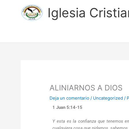
Ir
Iglesia Cristi
al
contenido
ALINIARNOS A DIOS
Deja un comentario
/
Uncategorized
/ 
1 Juan 5:14-15
Y esta es la confianza que tenemos en
cualquiera cosa que pidamos, sabemos 