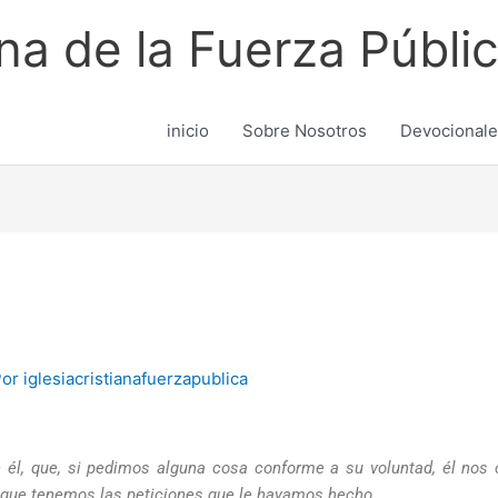
ana de la Fuerza Públi
inicio
Sobre Nosotros
Devocionale
Por
iglesiacristianafuerzapublica
 él, que, si pedimos alguna cosa conforme a su voluntad, él nos 
que tenemos las peticiones que le hayamos hecho.