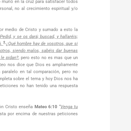
 murió en la cruz para satisfacer todos
onal, no al crecimiento espiritual y/o
r medio de Cristo y sumado a esto la
Pedid, y se os dará; buscad, y hallaréis;
9
á.
¿Qué hombre hay de vosotros, que si
otros, siendo malos, sabéis dar buenas
 le pidan?
, pero esto no es mas que un
Mateo nos dice que Dios es ampliamente
paralelo en tal comparación, pero no
mpleta sobre el tema y hoy Dios nos ha
ticiones no han tenido una respuesta
ión Cristo enseña
Mateo 6:10
“
Venga tu
ta por encima de nuestras peticiones