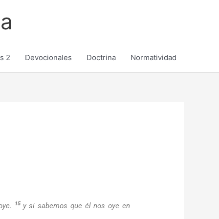
ca
s 2
Devocionales
Doctrina
Normatividad
15
oye.
y si sabemos que él nos oye en