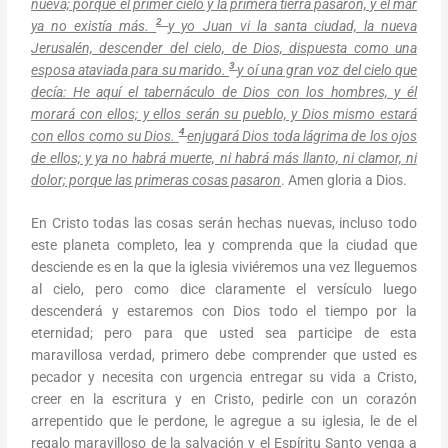
nueva; porque el primer cielo y la primera tierra pasaron, y el mar
2
ya no existía más.
y yo Juan vi la santa ciudad, la nueva
Jerusalén, descender del cielo, de Dios, dispuesta como una
3
esposa ataviada para su marido.
y oí una gran voz del cielo que
decía: He aquí el tabernáculo de Dios con los hombres, y él
morará con ellos; y ellos serán su pueblo, y Dios mismo estará
4
con ellos como su Dios.
enjugará Dios toda lágrima de los ojos
de ellos; y ya no habrá muerte, ni habrá más llanto, ni clamor, ni
dolor; porque las primeras cosas pasaron
. Amen gloria a Dios.
En Cristo todas las cosas serán hechas nuevas, incluso todo
este planeta completo, lea y comprenda que la ciudad que
desciende es en la que la iglesia viviéremos una vez lleguemos
al cielo, pero como dice claramente el versículo luego
descenderá y estaremos con Dios todo el tiempo por la
eternidad; pero para que usted sea participe de esta
maravillosa verdad, primero debe comprender que usted es
pecador y necesita con urgencia entregar su vida a Cristo,
creer en la escritura y en Cristo, pedirle con un corazón
arrepentido que le perdone, le agregue a su iglesia, le de el
regalo maravilloso de la salvación y el Espíritu Santo venga a