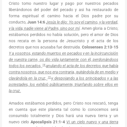
Cristo tomo nuestro lugar y pago por nuestros pecados
liberándonos del poder del pecado y asi ha restaurado de
forma espiritual el camino hacia el Dios padre por su
conducto,
Juan 14:6
Jesús le dijo: Yo soy el camino, y la verdad,
y la vida; nadie viene al Padre, sino por mí
. Amen gloria a Cristo;
estábamos perdidos no había solución, pero el amor de Dios
nos recata en la persona de Jesucristo y el acta de los
decretos que nos acusaba fue destruida.
Colosenses 2:13-15
Y a vosotros, estando muertos en pecados y en la incircuncisión
de vuestra carne, os dio vida juntamente con él, perdonándoos
14
todos los pecados,
anulando el acta de los decretos que había
contra nosotros, que nos era contraria, quitándola de en medio y
15
clavándola en la cruz,
y despojando a los principados y a las
potestades, los exhibió públicamente, triunfando sobre ellos en
la cruz.
Amados estábamos perdidos, pero Cristo nos rescató, tenga
en cuenta que este planeta tal como lo conocemos será
consumido totalmente y Dios hará una nueva tierra y un
nuevo cielo
Apocalipsis 21:1-4
Vi un cielo nuevo y una tierra