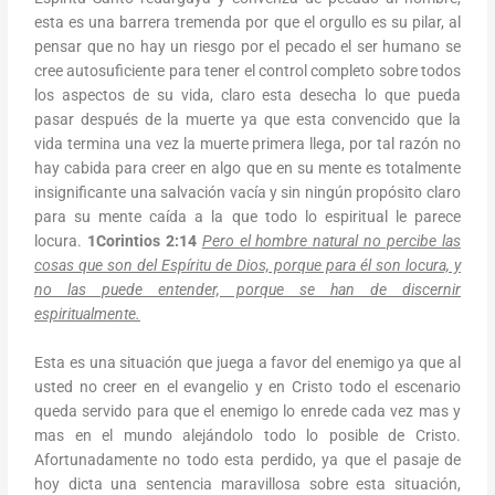
esta es una barrera tremenda por que el orgullo es su pilar, al
pensar que no hay un riesgo por el pecado el ser humano se
cree autosuficiente para tener el control completo sobre todos
los aspectos de su vida, claro esta desecha lo que pueda
pasar después de la muerte ya que esta convencido que la
vida termina una vez la muerte primera llega, por tal razón no
hay cabida para creer en algo que en su mente es totalmente
insignificante una salvación vacía y sin ningún propósito claro
para su mente caída a la que todo lo espiritual le parece
locura.
1Corintios 2:14
Pero el hombre natural no percibe las
cosas que son del Espíritu de Dios, porque para él son locura, y
no las puede entender, porque se han de discernir
espiritualmente.
Esta es una situación que juega a favor del enemigo ya que al
usted no creer en el evangelio y en Cristo todo el escenario
queda servido para que el enemigo lo enrede cada vez mas y
mas en el mundo alejándolo todo lo posible de Cristo.
Afortunadamente no todo esta perdido, ya que el pasaje de
hoy dicta una sentencia maravillosa sobre esta situación,